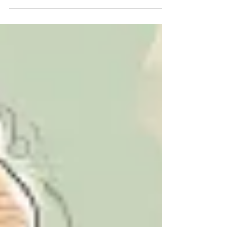
„jemand muss sie versteckt haben“. Oder man
wird überzeugt angeschaut, während jemand
sagt:„ Das habe ich dir doch schon erzählt!“ Was
für Außenstehende wie Ausreden wirkt, ist für
Menschen mit Demenz viel mehr: eine kreative
Strategie, um sich zu schützen, unsicheres Terrain
zu ordnen und Würde zu bewahren. Was hinter
diesen einfalls