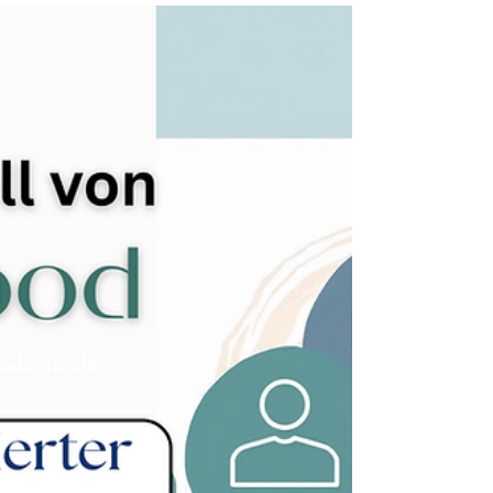
versteckter Botschaft
Aggression bei Demenz – ein Thema, das viele
Angehörige belastet. Doch hinter der Wut steckt
keine böse Absicht, sondern ein Hilferuf. 🌿 Wir
erklären, wie Sie die Ursachen erkennen und
einfühlsam reagieren können.