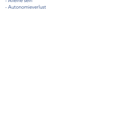
- Alleine sein
- Autonomieverlust
- Druck und Kontrolle
- Abwertung
Unter dem Thema
Biografiearbeit werden
folgende Aspekte betrachtet:
- Verluste
- Erlebnisse
- Gesundheitsaspekte
- Hobbys
Das "Recall" Programm
widmet sich auch der
Ernährung, indem es