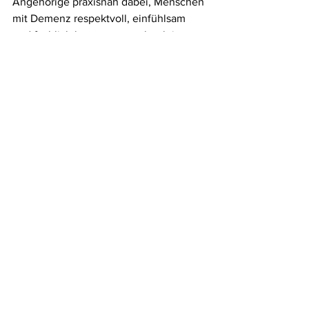
Angehörige praxisnah dabei, Menschen 
mit Demenz respektvoll, einfühlsam 
und fachlich kompetent zu begleiten.
Alle ansehen
Ähnliche Beiträge