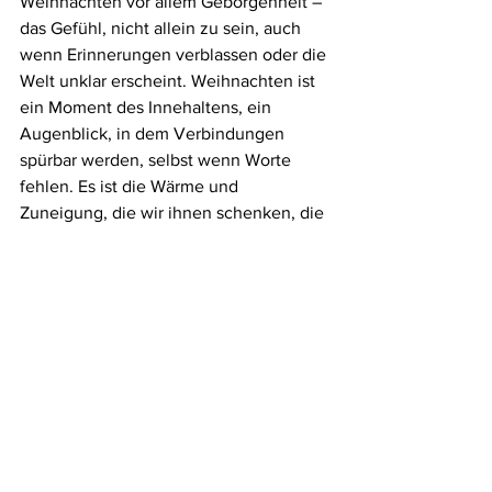
Weihnachten vor allem Geborgenheit – 
das Gefühl, nicht allein zu sein, auch 
wenn Erinnerungen verblassen oder die 
Welt unklar erscheint. Weihnachten ist 
ein Moment des Innehaltens, ein 
Augenblick, in dem Verbindungen 
spürbar werden, selbst wenn Worte 
fehlen. Es ist die Wärme und 
Zuneigung, die wir ihnen schenken, die 
zählt – ein liebevolles Licht in ihrer oft 
verwirrenden Welt.
Wir, das Team der Recall Demenz 
Akademie sind wie für Sie da – mit 
einfühlsamen Tipps und 
Hilfestellungen, um das Universum 
eines Demenzkranken zu verstehen 
und liebevoll darauf einzugehen – 
besonders in dieser bedeutungsvollen 